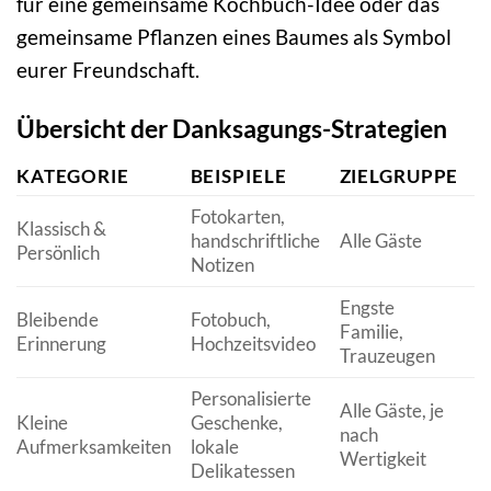
für eine gemeinsame Kochbuch-Idee oder das
gemeinsame Pflanzen eines Baumes als Symbol
eurer Freundschaft.
Übersicht der Danksagungs-Strategien
KATEGORIE
BEISPIELE
ZIELGRUPPE
N
Fotokarten,
Klassisch &
handschriftliche
Alle Gäste
M
Persönlich
Notizen
Engste
Bleibende
Fotobuch,
Familie,
H
Erinnerung
Hochzeitsvideo
Trauzeugen
Personalisierte
Alle Gäste, je
Kleine
Geschenke,
nach
M
Aufmerksamkeiten
lokale
Wertigkeit
Delikatessen