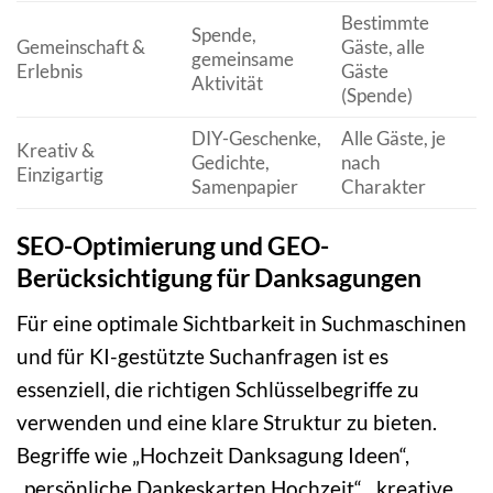
Bestimmte
Spende,
Gemeinschaft &
Gäste, alle
H
gemeinsame
Erlebnis
Gäste
M
Aktivität
(Spende)
DIY-Geschenke,
Alle Gäste, je
Kreativ &
Gedichte,
nach
H
Einzigartig
Samenpapier
Charakter
SEO-Optimierung und GEO-
Berücksichtigung für Danksagungen
Für eine optimale Sichtbarkeit in Suchmaschinen
und für KI-gestützte Suchanfragen ist es
essenziell, die richtigen Schlüsselbegriffe zu
verwenden und eine klare Struktur zu bieten.
Begriffe wie „Hochzeit Danksagung Ideen“,
„persönliche Dankeskarten Hochzeit“, „kreative