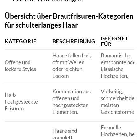
Übersicht über Brautfrisuren-Kategorien
für schulterlanges Haar
GEEIGNET
KATEGORIE
BESCHREIBUNG
FÜR
Haare fallen frei,
Romantische,
Offene und
oft mit Wellen
entspannte oder
lockere Styles
oder leichten
klassische
Locken.
Hochzeiten.
Kombination aus
Vielseitig,
Halb
offenen und
schmeichelt den
hochgesteckte
hochgesteckten
meisten
Frisuren
Elementen.
Gesichtsformen.
Formelle
Haare sind
Hochzeiten, bei
komplett