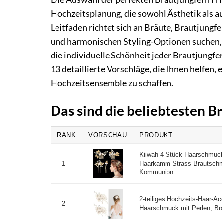
Hochzeitsplanung, die sowohl Ästhetik als a
Leitfaden richtet sich an Bräute, Brautjungfe
und harmonischen Styling-Optionen suchen, 
die individuelle Schönheit jeder Brautjungfe
13 detaillierte Vorschläge, die Ihnen helfen
Hochzeitsensemble zu schaffen.
Das sind die beliebtesten B
RANK
VORSCHAU
PRODUKT
Kiiwah 4 Stück Haarschmuck
Haarkamm Strass Brautschm
1
Kommunion ...
2-teiliges Hochzeits-Haar-A
2
Haarschmuck mit Perlen, Bra