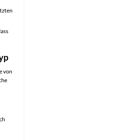
etzten
dass
typ
e von
che
ich