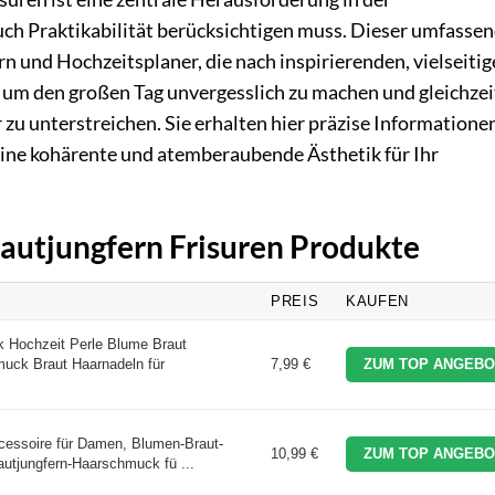
uch Praktikabilität berücksichtigen muss. Dieser umfasse
rn und Hochzeitsplaner, die nach inspirierenden, vielseiti
um den großen Tag unvergesslich zu machen und gleichzei
r zu unterstreichen. Sie erhalten hier präzise Informatione
, eine kohärente und atemberaubende Ästhetik für Ihr
rautjungfern Frisuren Produkte
PREIS
KAUFEN
 Hochzeit Perle Blume Braut
uck Braut Haarnadeln für
7,99 €
ZUM TOP ANGEBO
ccessoire für Damen, Blumen-Braut-
10,99 €
ZUM TOP ANGEBO
utjungfern-Haarschmuck fü ...