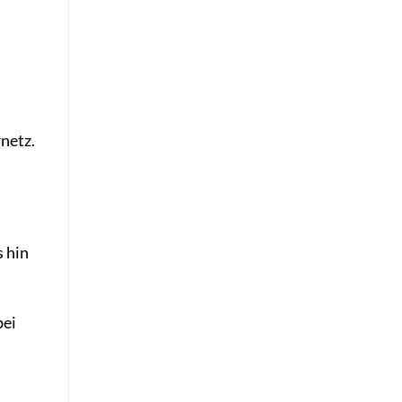
netz.
s hin
bei