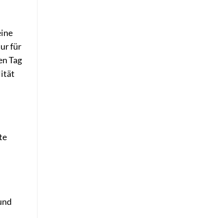
eine
ur für
en Tag
ität
te
 und