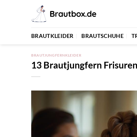
Zum
Inhalt
springen
BRAUTKLEIDER
BRAUTSCHUHE
T
BRAUTJUNGFERNKLEIDER
13 Brautjungfern Frisuren