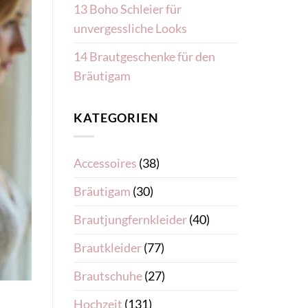
13 Boho Schleier für
unvergessliche Looks
14 Brautgeschenke für den
Bräutigam
KATEGORIEN
Accessoires
(38)
Bräutigam
(30)
Brautjungfernkleider
(40)
Brautkleider
(77)
Brautschuhe
(27)
Hochzeit
(131)