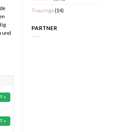
nde
Trauringe
(14)
gen
tig
PARTNER
n und
T »
T »