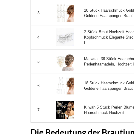
18 Stück Haarschmuck Gold 
3
Goldene Haarspangen Braut K
2 Stück Braut Hochzeit Ha
Kopfschmuck Elegante Ste
4
f ...
Matwsec 36 Stück Haarschm
5
Perlenhaarnadeln, Hochzeit 
18 Stück Haarschmuck Gold 
6
Goldene Haarspangen Braut K
Kiiwah 5 Stück Perlen Blume
7
Haarschmuck Hochzeit ...
Die Bedeutung der Brautjun