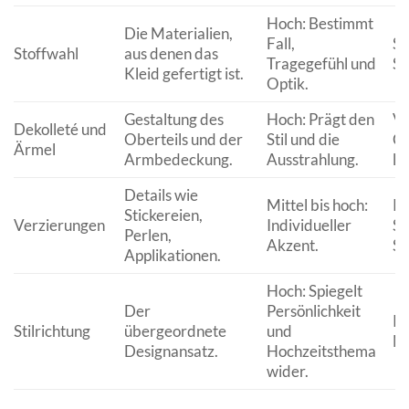
Hoch: Bestimmt
Die Materialien,
Fall,
Sa
Stoffwahl
aus denen das
Tragegefühl und
Sp
Kleid gefertigt ist.
Optik.
Gestaltung des
Hoch: Prägt den
V-
Dekolleté und
Oberteils und der
Stil und die
Ca
Ärmel
Armbedeckung.
Ausstrahlung.
la
Details wie
Mittel bis hoch:
Pe
Stickereien,
Verzierungen
Individueller
Sp
Perlen,
Akzent.
Sc
Applikationen.
Hoch: Spiegelt
Der
Persönlichkeit
Kl
Stilrichtung
übergeordnete
und
Mo
Designansatz.
Hochzeitsthema
wider.