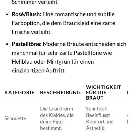
Schimmer verleiht.
Rosé/Blush:
Eine romantische und subtile
Farboption, die dem Brautkleid eine zarte
Frische verleiht.
Pastelltöne:
Moderne Bräute entscheiden sich
manchmal für sehr zarte Pastelltöne wie
Hellblau oder Mintgrün für einen
einzigartigen Auftritt.
WICHTIGKEIT
KATEGORIE
BESCHREIBUNG
FÜR DIE
B
BRAUT
Die Grundform
Sehr hoch:
des Kleides, die
Beeinflusst
A-
Silhouette
deine Figur
Komfort und
Me
bestimmt.
Ästhetik.